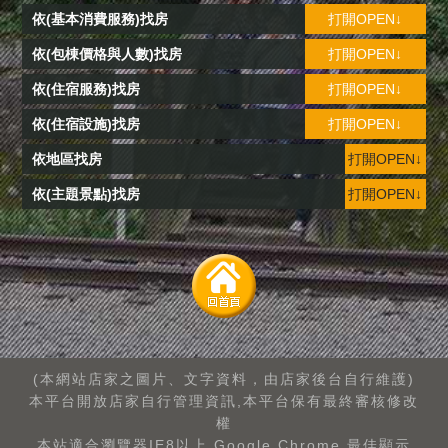
依(基本消費服務)找房
打開OPEN↓
依(包棟價格與人數)找房
打開OPEN↓
依(住宿服務)找房
打開OPEN↓
依(住宿設施)找房
打開OPEN↓
依地區找房
打開OPEN↓
依(主題景點)找房
打開OPEN↓
(本網站店家之圖片、文字資料，由店家後台自行維護)
本平台開放店家自行管理資訊,本平台保有最終審核修改
權
本站適合瀏覽器IE8以上.Google Chrome.最佳顯示