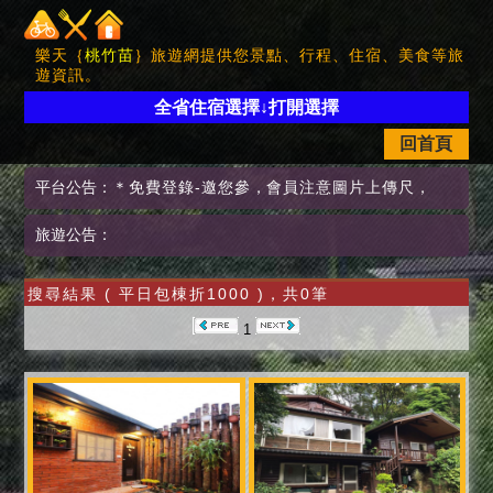
樂天｛
桃竹苗
｝旅遊網提供您景點、行程、住宿、美食等旅
遊資訊。
全省住宿選擇↓打開選擇
回首頁
平台公告：
＊免費登錄-邀您參
，
會員注意圖片上傳尺
，
旅遊公告：
搜尋結果 ( 平日包棟折1000 )，共0筆
1