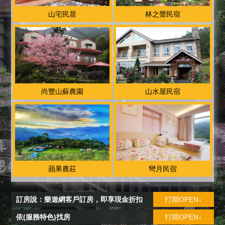
山宅民居
林之聲民宿
尚豐山蘇農園
山水屋民宿
蘋果農莊
彎月民宿
訂房說：樂遊網客戶訂房，即享現金折扣
打開OPEN↓
依(服務特色)找房
打開OPEN↓