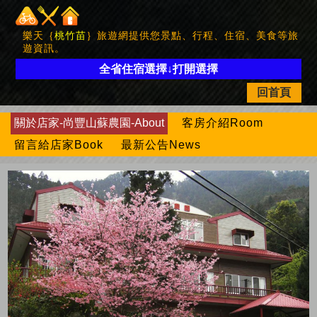
樂天｛
桃竹苗
｝旅遊網提供您景點、行程、住宿、美食等旅
遊資訊。
全省住宿選擇↓打開選擇
回首頁
關於店家-尚豐山蘇農園-About
客房介紹Room
留言給店家Book
最新公告News