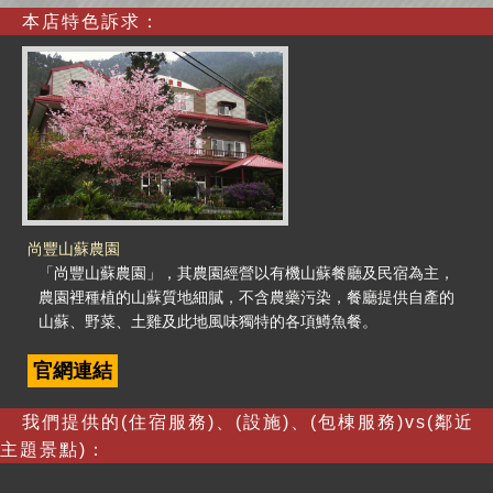
本店特色訴求：
尚豐山蘇農園
「尚豐山蘇農園」，其農園經營以有機山蘇餐廳及民宿為主，
農園裡種植的山蘇質地細膩，不含農藥污染，餐廳提供自產的
山蘇、野菜、土雞及此地風味獨特的各項鱒魚餐。
官網連結
我們提供的(住宿服務)、(設施)、(包棟服務)vs(鄰近
主題景點)：