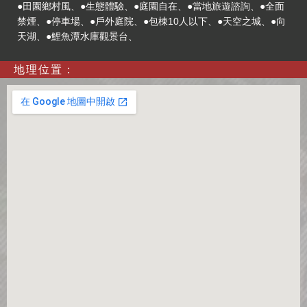
●田園鄉村風、●生態體驗、●庭園自在、●當地旅遊諮詢、●全面
禁煙、●停車場、●戶外庭院、●包棟10人以下、●天空之城、●向
天湖、●鯉魚潭水庫觀景台、
地理位置：