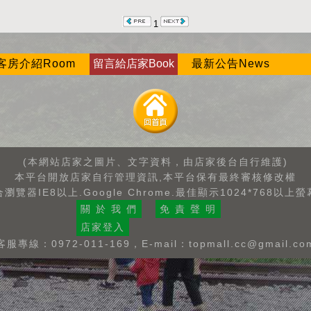
1
客房介紹Room
留言給店家Book
最新公告News
(本網站店家之圖片、文字資料，由店家後台自行維護)
本平台開放店家自行管理資訊,本平台保有最終審核修改權
瀏覽器IE8以上.Google Chrome.最佳顯示1024*768以上
關 於 我 們
免 責 聲 明
店家登入
客服專線：0972-011-169，E-mail：
topmall.cc@gmail.co