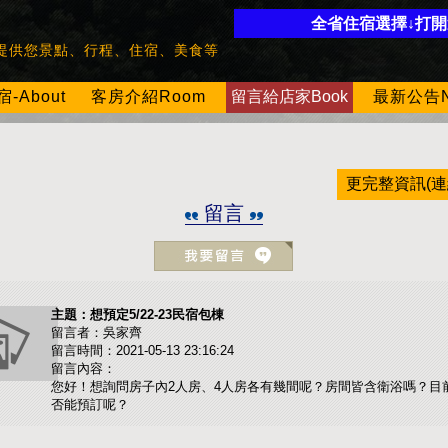
全省住宿選擇↓打
提供您景點、行程、住宿、美食等
About
客房介紹Room
留言給店家Book
最新公告N
更完整資訊(連
留言
主題：想預定5/22-23民宿包棟
留言者：吳家齊
留言時間：2021-05-13 23:16:24
留言內容：
您好！想詢問房子內2人房、4人房各有幾間呢？房間皆含衛浴嗎？目前5/
否能預訂呢？