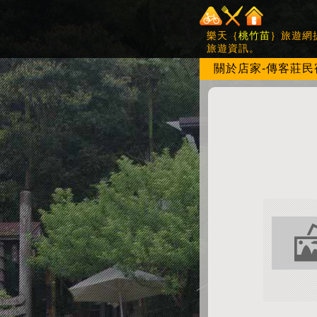
樂天｛
桃竹苗
｝旅遊網
旅遊資訊。
關於店家-傳客莊民宿-